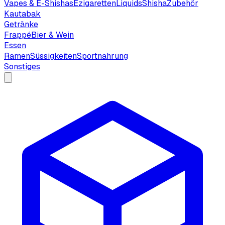
Vapes & E-Shishas
Ezigaretten
Liquids
Shisha
Zubehör
Kautabak
Getränke
Frappé
Bier & Wein
Essen
Ramen
Süssigkeiten
Sportnahrung
Sonstiges