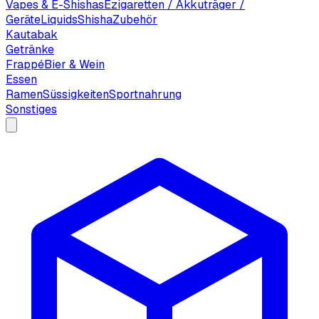
Vapes & E-Shishas
Ezigaretten / Akkuträger /
Geräte
Liquids
Shisha
Zubehör
Kautabak
Getränke
Frappé
Bier & Wein
Essen
Ramen
Süssigkeiten
Sportnahrung
Sonstiges