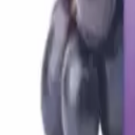
Wunschliste
Wunschliste
Wunschliste ist leer.