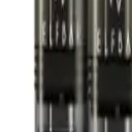
Wunschliste
Wunschliste
Wunschliste ist leer.