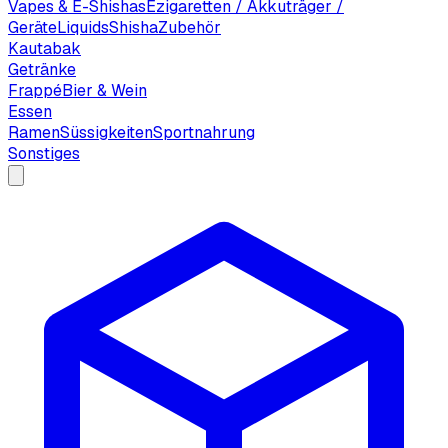
Vapes & E-Shishas
Ezigaretten / Akkuträger /
Geräte
Liquids
Shisha
Zubehör
Kautabak
Getränke
Frappé
Bier & Wein
Essen
Ramen
Süssigkeiten
Sportnahrung
Sonstiges